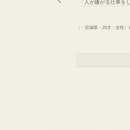
「人が嫌がる仕事を
〈・宮城県・25才・女性〉