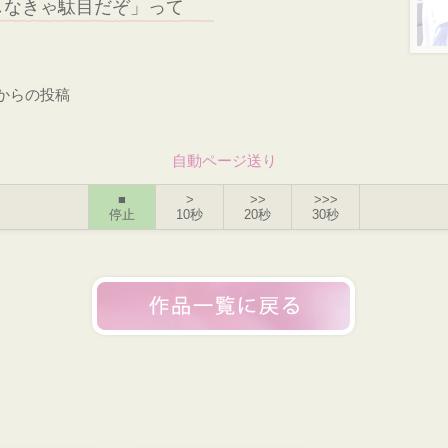
しなきゃ駄目だぞ」って
からの投稿
自動ページ送り
■
>
>>
>>>
停止
10秒
20秒
30秒