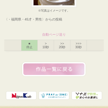
※写真はイメージです。
〈・福岡県・45才・男性〉からの投稿
自動ページ送り
■
>
>>
>>>
停止
10秒
20秒
30秒