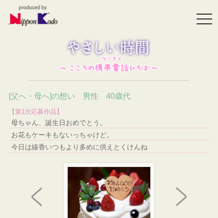
togg
navi
[父へ・母へ]の想い 男性 40歳代
【第1次応募作品】
母ちゃん、誕生日おめでとう。
お花もケーキもないっちゃけど。
今日は線香いつもより多めに供えとくけんね