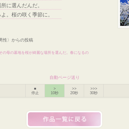
場所に選んだんだ。
るよ。桜の咲く季節に。
・男性〉からの投稿
その母の墓地を桜が綺麗な場所を選んだ。春になるの
自動ページ送り
■
>
>>
>>>
停止
10秒
20秒
30秒