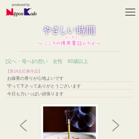
togg
navi
[父へ・母へ]の想い 女性 60歳以上
【第14次応募作品】
お線香の香りが心地よいです
守って下さってありがとうございます
今日も力いっぱい頑張ります