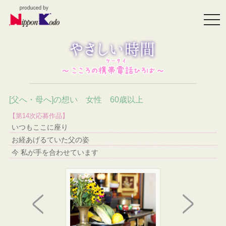
togg
navi
[父へ・母へ]の想い 女性 60歳以上
【第14次応募作品】
いつもここに座り
お経あげるていた父の姿
今 私が手を合わせています