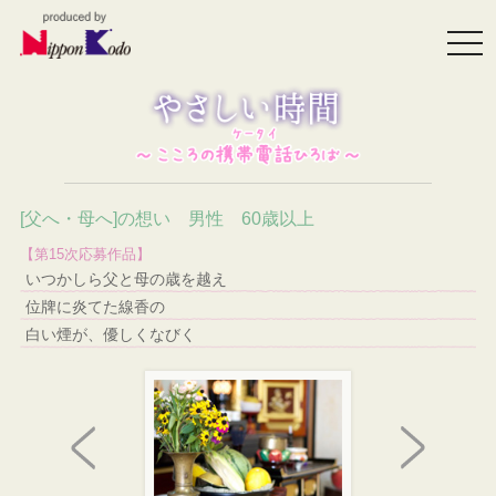
togg
navi
[父へ・母へ]の想い 男性 60歳以上
【第15次応募作品】
いつかしら父と母の歳を越え
位牌に炎てた線香の
白い煙が、優しくなびく