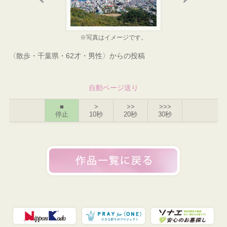
※写真はイメージです。
〈散歩・千葉県・62才・男性〉からの投稿
自動ページ送り
■
>
>>
>>>
停止
10秒
20秒
30秒