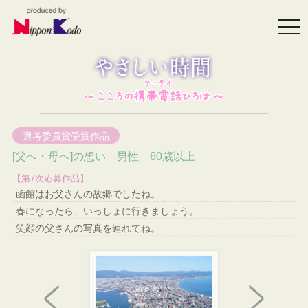
togg
navi
選考委員賞受賞作品
[父へ・母へ]の想い 男性 60歳以上
【第7次応募作品】
函館はお父さんの故郷でしたね。
春になったら、いっしょに行きましょう。
笑顔の父さんの写真を連れてね。