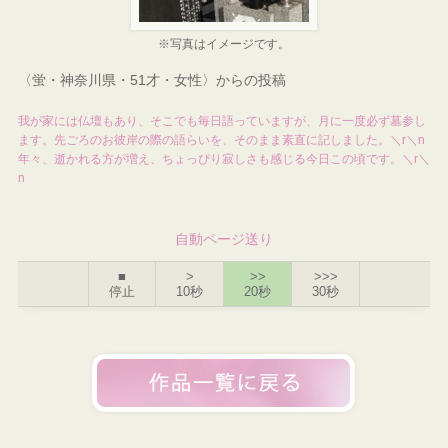
※写真はイメージです。
〈蛍・神奈川県・51才・女性〉からの投稿
我が家には仏壇もあり、そこでも毎日語っていますが、月に一度必ず墓参し
ます。先ごろのお彼岸の際の語らいを、そのまま素直に記しました。＼r＼n
年々、逝かれる方が増え、ちょっぴり寂しさも感じる今日この頃です。＼r＼
n
自動ページ送り
■
>
>>
>>>
停止
10秒
20秒
30秒