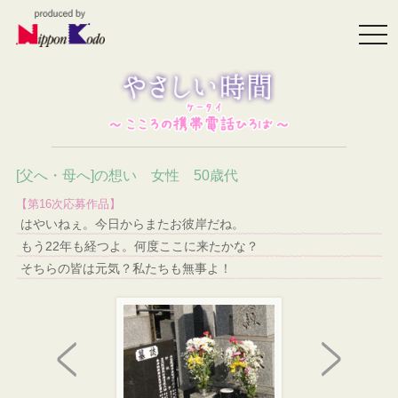
togg
navi
[父へ・母へ]の想い 女性 50歳代
【第16次応募作品】
はやいねぇ。今日からまたお彼岸だね。
もう22年も経つよ。何度ここに来たかな？
そちらの皆は元気？私たちも無事よ！