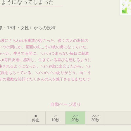
くようになってしまった
県・19才・女性〉からの投稿
高波にさらわれる事故が起こった。多くの人の追悼の
いつの間にか、画面の向こうの彼の虜になっていた。
かった。生きてる間に。＼r＼nつまらない毎日に刺激
r＼n毎日友達に感謝し、生きている喜びを感じるように
に生きれるようになった。＼r＼n彼に出会えたから。＼r
顔をもらっている。＼r＼n＼r＼nありがとう。向こう
その素敵な笑顔でたくさんの人を魅了させるあなたで
自動ページ送り
■
>
>>
>>>
停止
10秒
20秒
30秒