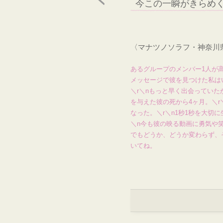
今この一瞬がきらめ
〈マナツノソラフ・神奈川
あるグループのメンバー1人が
メッセージで彼を見つけた私は
＼r＼nもっと早く出会っていた
を与えた彼の死から4ヶ月。＼
なった。＼r＼n1秒1秒を大切
＼n今も彼の映る動画に勇気や笑
でもどうか、どうか変わらず、
いてね。