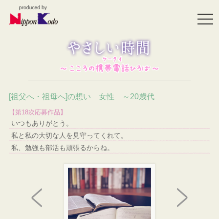
togg
navi
[祖父へ・祖母へ]の想い 女性 ～20歳代
【第18次応募作品】
いつもありがとう。
私と私の大切な人を見守ってくれて。
私、勉強も部活も頑張るからね。