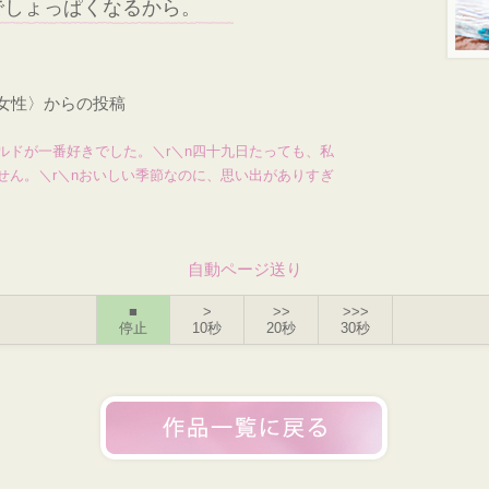
でしょっぱくなるから。
・女性〉からの投稿
ルドが一番好きでした。＼r＼n四十九日たっても、私
せん。＼r＼nおいしい季節なのに、思い出がありすぎ
自動ページ送り
■
>
>>
>>>
停止
10秒
20秒
30秒