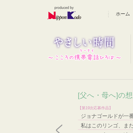
ホーム
[父へ・母へ]の
【第19次応募作品】
ジョナゴールドが一
私はこのリンゴ、ま