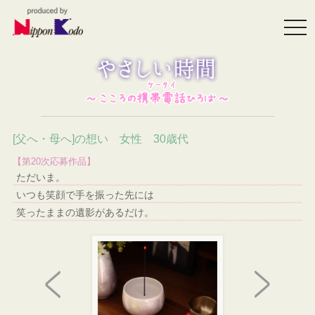
togg
navi
[父へ・母へ]の想い 女性 30歳代
【第20次応募作品】
ただいま。
いつも笑顔で手を振った先には
笑ったままの遺影があるだけ。