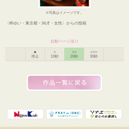
※写真はイメージです。
〈梓ゆい・東京都・36才・女性〉からの投稿
自動ページ送り
■
>
>>
>>>
停止
10秒
20秒
30秒