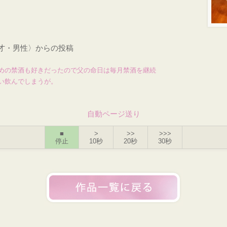
2才・男性〉からの投稿
めの禁酒も好きだったので父の命日は毎月禁酒を継続
い飲んでしまうが。
自動ページ送り
■
>
>>
>>>
停止
10秒
20秒
30秒