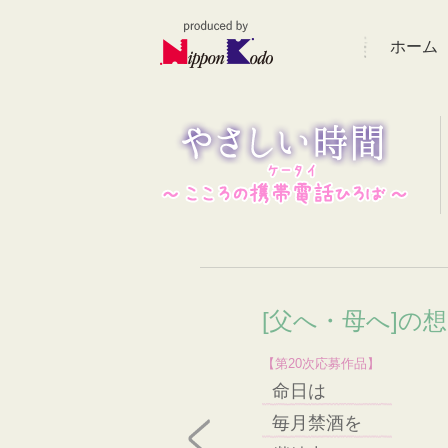
ホーム
[父へ・母へ]の
【第20次応募作品】
命日は
毎月禁酒を