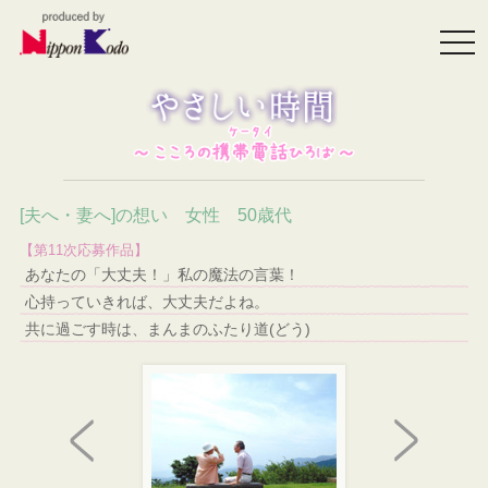
togg
navi
[夫へ・妻へ]の想い 女性 50歳代
【第11次応募作品】
あなたの「大丈夫！」私の魔法の言葉！
心持っていきれば、大丈夫だよね。
共に過ごす時は、まんまのふたり道(どう)