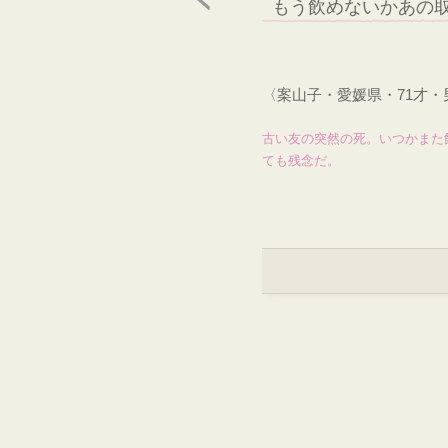
もう飲めないかあの
〈案山子・愛媛県・71才
古い友の突然の死。いつかまた
ても残念だ。