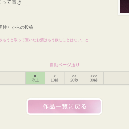
取って置き
・男性〉からの投稿
飲もうと取って置いたお酒はもう飲むことはない。と
自動ページ送り
■
>
>>
>>>
停止
10秒
20秒
30秒