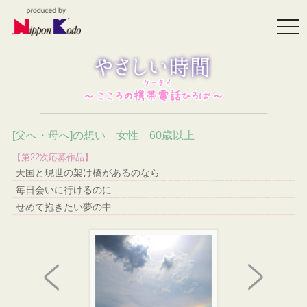
togg
navi
[父へ・母へ]の想い 女性 60歳以上
【第22次応募作品】
天国と現世の架け橋があるのなら
毎日会いに行けるのに
せめて抱きたい夢の中