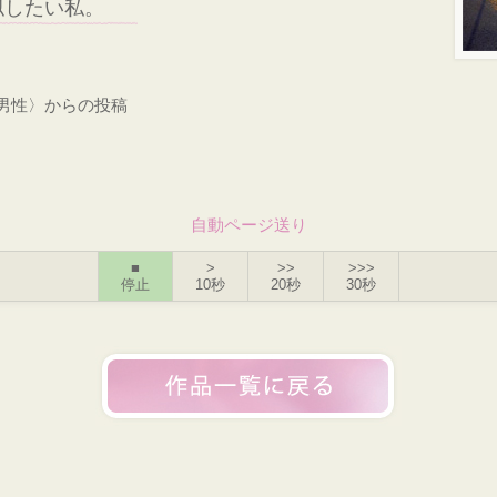
似したい私。
・男性〉からの投稿
自動ページ送り
■
>
>>
>>>
停止
10秒
20秒
30秒