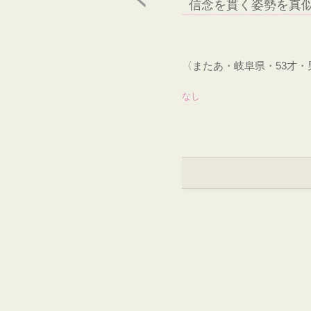
信念を貫く姿勢を真
〈またあ・岐阜県・53才
なし