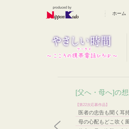
ホーム
[父へ・母へ]の
【第22次応募作品】
医者の忠告も聞く耳
母の心配もどこ吹く