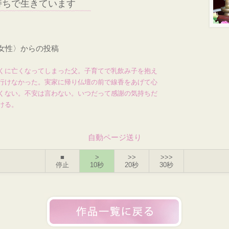
持ちで生きています
・女性〉からの投稿
くに亡くなってしまった父。子育てで乳飲み子を抱え
行けなかった。実家に帰り仏壇の前で線香をあげて心
くない。不安は言わない。いつだって感謝の気持ちだ
ける。
自動ページ送り
■
>
>>
>>>
停止
10秒
20秒
30秒