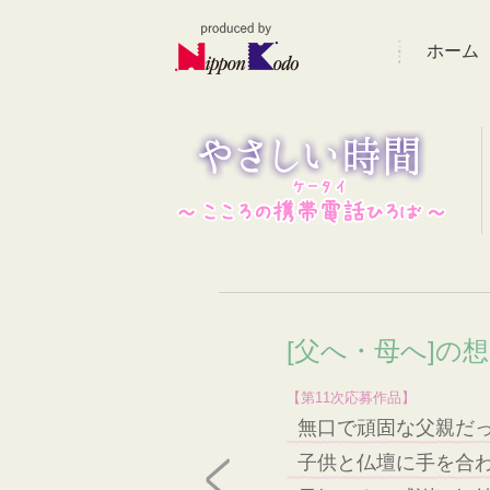
ホーム
[父へ・母へ]の
【第11次応募作品】
無口で頑固な父親だ
子供と仏壇に手を合