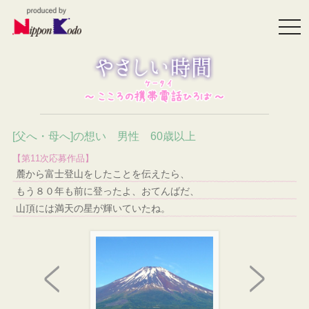
togg
navi
[父へ・母へ]の想い 男性 60歳以上
【第11次応募作品】
麓から富士登山をしたことを伝えたら、
もう８０年も前に登ったよ、おてんばだ、
山頂には満天の星が輝いていたね。