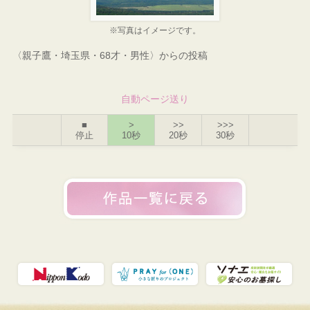
※写真はイメージです。
〈親子鷹・埼玉県・68才・男性〉からの投稿
自動ページ送り
■
>
>>
>>>
停止
10秒
20秒
30秒