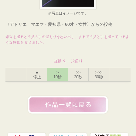
※写真はイメージです。
〈アトリエ マエマ・愛知県・60才・女性〉からの投稿
線香を握ると祖父の手の温もりを思い出し、まるで祖父と手を握っているよ
うな感覚を 覚えました。
自動ページ送り
■
>
>>
>>>
停止
10秒
20秒
30秒