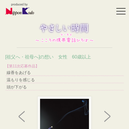
togg
navi
[祖父へ・祖母へ]の想い 女性 60歳以上
【第11次応募作品】
線香をあげる
温もりを感じる
頭が下がる