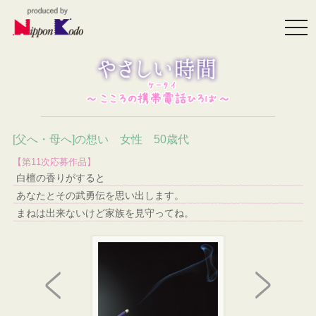
togg
navi
[父へ・母へ]の想い 女性 50歳代
【第11次応募作品】
白檀の香りがすると
あなたとその武勇伝を思い出します。
まねは出来ないけど家族を見守ってね。