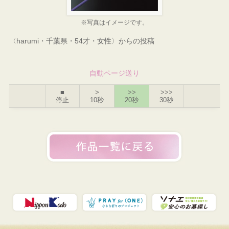
※写真はイメージです。
〈harumi・千葉県・54才・女性〉からの投稿
自動ページ送り
■
>
>>
>>>
停止
10秒
20秒
30秒