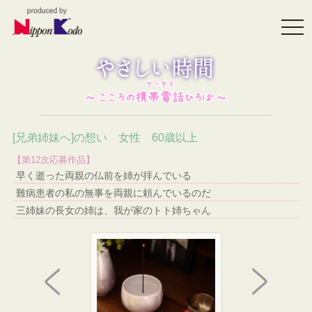
togg
navi
[兄弟姉妹へ]の想い 女性 60歳以上
【第12次応募作品】
早く逝った両親の仏前を姉が拝んでいる
難病患者の私の無事を両親に頼んでいるのだ
三姉妹の長女の姉は、我が家のトト姉ちゃん