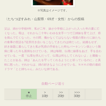
※写真はイメージです。
〈たちつぼすみれ・山梨県・69才・女性〉からの投稿
父は、姉が小学校4年、私が二年、妹が小学校に上がった入った年の夏に亡
くなった。母は、それから二十年いわゆる女手一つで三姉妹を育て上げ、癌
を病んで亡くなった。その間、働かなくてはならない母親の替わりに妹たち
の食事の世話を?近所付き合いをこなしてきたのは姉だった。結婚もせず、
好き放題に暮らしてきた私が乳癌の手術をした時もパーキンソン病という難
病に罹った今も面倒をかけている。 姉は毎朝、仏壇に線香をあげ、手を合わ
せている。一度「仏壇を拝んだって、仏壇は何もしてくれないよ」と揶揄っ
たことがある。姉は「あんたを守ってくれるようにと祈っているのに」と真
剣に怒った。それからは、姉の好きなようにさせている。ＮＨＫの朝の連続
ドラマ「とと姉ちゃん」みたいな姉である。
自動ページ送り
■
>
>>
>>>
停止
10秒
20秒
30秒