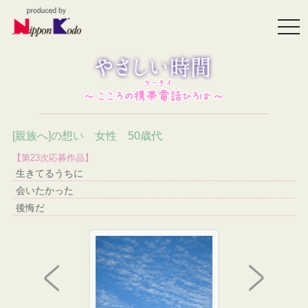
togg
navi
[親族へ]の想い 女性 50歳代
【第23次応募作品】
生きてるうちに
会いたかった
後悔だ