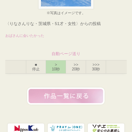
※写真はイメージです。
〈りなさんりな・茨城県・51才・女性〉からの投稿
おばさんに会いたかった
自動ページ送り
■
>
>>
>>>
停止
10秒
20秒
30秒