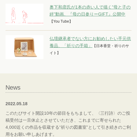
奥下和彦氏が1本の赤い人で描く"母と子の
絆"動画、『母の日参りーGIFT』公開中
【You Tube】
仏壇継承者でない方にお勧めしたい手元供
養品、「祈りの手箱」
【日本香堂・祈りのサ
イト】
News
2022.05.18
このたびサイト開設10年の節目をもちまして、〈三行詩〉のご投
稿受付は一旦休止とさせていただき、これまでに寄せられた
4,000近くの作品を収蔵する“祈りの図書室”として引き続きのご利
用をお願い申しあげます。