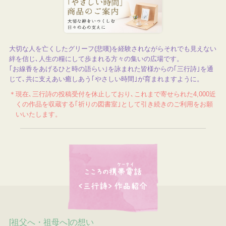
大切な人を亡くしたグリーフ(悲嘆)を経験されながらそれでも見えない
絆を信じ､人生の糧にして歩まれる方々の集いの広場です。
｢お線香をあげるひと時の語らい｣を詠まれた皆様からの｢三行詩｣を通
じて､共に支えあい癒しあう｢やさしい時間｣が育まれますように。
＊現在､三行詩の投稿受付を休止しており､これまで寄せられた4,000近
くの作品を収蔵する｢祈りの図書室｣として引き続きのご利用をお願
いいたします。
[祖父へ・祖母へ]の想い