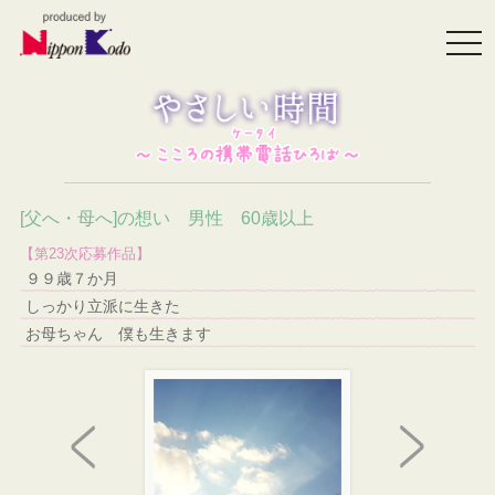
togg
navi
[父へ・母へ]の想い 男性 60歳以上
【第23次応募作品】
９９歳７か月
しっかり立派に生きた
お母ちゃん 僕も生きます