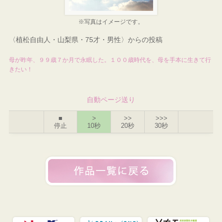
※写真はイメージです。
〈植松自由人・山梨県・75才・男性〉からの投稿
母が昨年、９９歳７か月で永眠した。１００歳時代を、母を手本に生きて行
きたい！
自動ページ送り
■
>
>>
>>>
停止
10秒
20秒
30秒