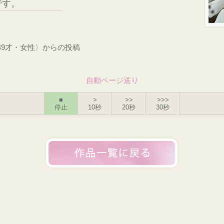
です。
49才・女性〉からの投稿
自動ページ送り
■
>
>>
>>>
停止
10秒
20秒
30秒