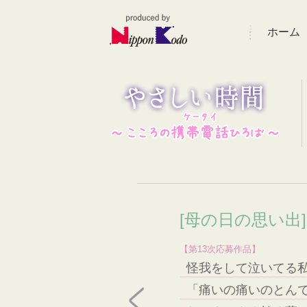
ホーム
[母の日の思い出
【第13次応募作品】
怪我をして泣いてる
「痛いの痛いのとん