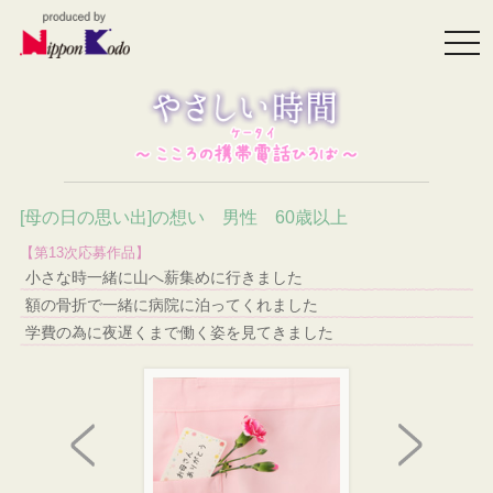
togg
navi
[母の日の思い出]の想い 男性 60歳以上
【第13次応募作品】
小さな時一緒に山へ薪集めに行きました
額の骨折で一緒に病院に泊ってくれました
学費の為に夜遅くまで働く姿を見てきました