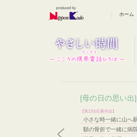
ホーム
[母の日の思い出
【第13次応募作品】
小さな時一緒に山へ
額の骨折で一緒に病