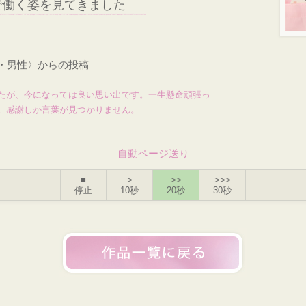
で働く姿を見てきました
才・男性〉からの投稿
たが、今になっては良い思い出です。一生懸命頑張っ
。感謝しか言葉が見つかりません。
自動ページ送り
■
>
>>
>>>
停止
10秒
20秒
30秒