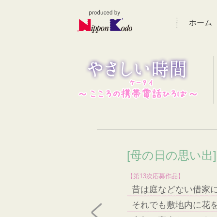
ホーム
[母の日の思い出
【第13次応募作品】
昔は庭などない借家
それでも敷地内に花