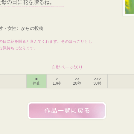
た母の日に花を贈るね。
3才・女性〉からの投稿
の日に花を贈ると喜んでくれます。そのほっこりとし
な気持ちになります。
自動ページ送り
■
>
>>
>>>
停止
10秒
20秒
30秒