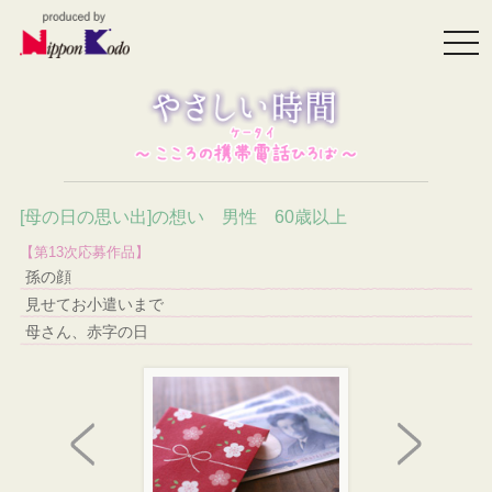
togg
navi
[母の日の思い出]の想い 男性 60歳以上
【第13次応募作品】
孫の顔
見せてお小遣いまで
母さん、赤字の日