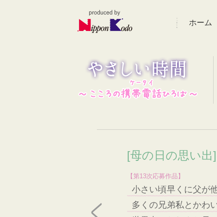
ホーム
[母の日の思い出
【第13次応募作品】
小さい頃早くに父が
多くの兄弟私とかわ