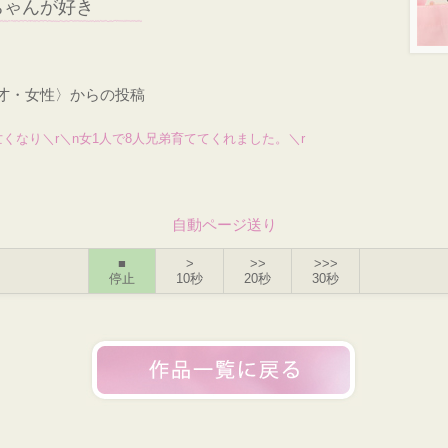
ちゃんが好き
3才・女性〉からの投稿
くなり＼r＼n女1人で8人兄弟育ててくれました。＼r
自動ページ送り
■
>
>>
>>>
停止
10秒
20秒
30秒