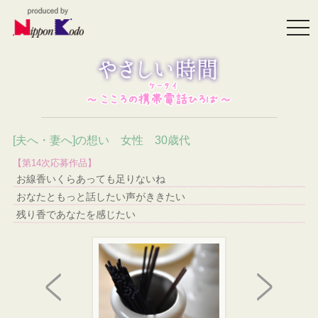
togg
navi
[夫へ・妻へ]の想い 女性 30歳代
【第14次応募作品】
お線香いくらあっても足りないね
おなたともっと話したい声がききたい
残り香であなたを感じたい