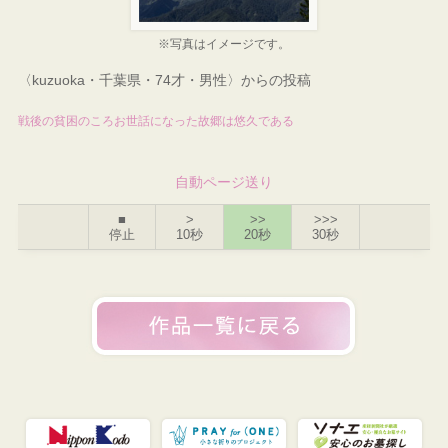
※写真はイメージです。
〈kuzuoka・千葉県・74才・男性〉からの投稿
戦後の貧困のころお世話になった故郷は悠久である
自動ページ送り
■
>
>>
>>>
停止
10秒
20秒
30秒