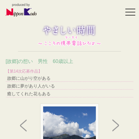
togg
navi
[故郷]の想い 男性 60歳以上
【第14次応募作品】
故郷に山がり空がある
故郷に夢があり人がいる
癒してくれた花もある