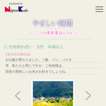
togg
navi
[ご先祖様]の想い 女性 60歳以上
【第16次応募作品】
お仏飯が変わりました。ご飯、パン、パスタ
等、私たちと同じですが、ご先祖様は、
田舎の美味しいお米がお好きでしょうね。