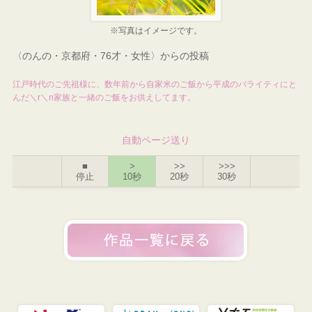
※写真はイメージです。
〈のんの・京都府・76才・女性〉からの投稿
江戸時代のご先祖様に、数年前から自家米のご飯から平成のバライティにと
んだ＼r＼n家族と一緒のご飯をお供えしてます。
自動ページ送り
■
>
>>
>>>
停止
10秒
20秒
30秒