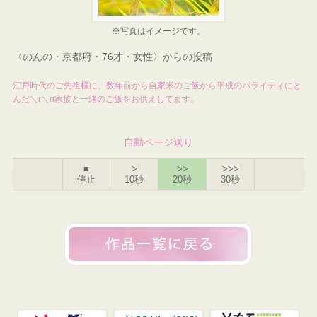
※写真はイメージです。
〈のんの・京都府・76才・女性〉からの投稿
江戸時代のご先祖様に、数年前から自家米のご飯から平成のバライティにと
んだ＼r＼n家族と一緒のご飯をお供えしてます。
自動ページ送り
■
>
>>
>>>
停止
10秒
20秒
30秒