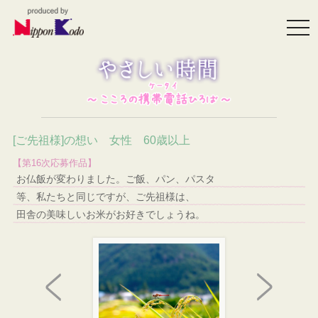
togg
navi
[ご先祖様]の想い 女性 60歳以上
【第16次応募作品】
お仏飯が変わりました。ご飯、パン、パスタ
等、私たちと同じですが、ご先祖様は、
田舎の美味しいお米がお好きでしょうね。