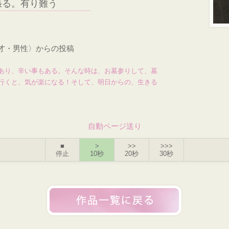
張る。有り難う
8才・男性〉からの投稿
あり、辛い事もある。そんな時は、お墓参りして、墓
行くと、気が楽になる！そして、明日からの、生きる
自動ページ送り
■
>
>>
>>>
停止
10秒
20秒
30秒