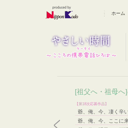
ホーム
[祖父へ・祖母へ
【第18次応募作品】
爺、俺、今、凄く辛
爺、俺、今、ここに