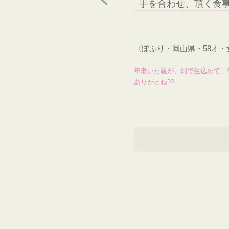
手を合わせ、頂く食
〈ぽぷり・岡山県・58才
年老いた親が、畑で生込めて、
ありがとね??