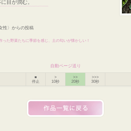
事に目が潤む。
・女性〉からの投稿
作った野菜たちに季節を感じ、土の匂いが懐かしい！
自動ページ送り
■
>
>>
>>>
停止
10秒
20秒
30秒