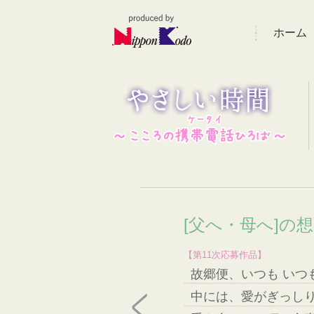
ホーム
[父へ・母へ]の
【第11次応募作品】
故郷便、いつも いつ
中には、愛がぎっし