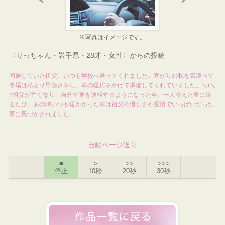
※写真はイメージです。
〈りっちゃん・岩手県・28才・女性〉からの投稿
同居していた祖父。いつも学校へ送ってくれました。寒がりの私を気遣って
冬場は私より早起きをし、車の暖房をかけて準備してくれていました。＼r＼
n祖父が亡くなり、自分で車を運転するようになった今。一人冷えた車に乗
るたび、あの時いつも暖かかった車は祖父の優しさや愛情でいっぱいだった
事に気づかされました。
自動ページ送り
■
>
>>
>>>
停止
10秒
20秒
30秒