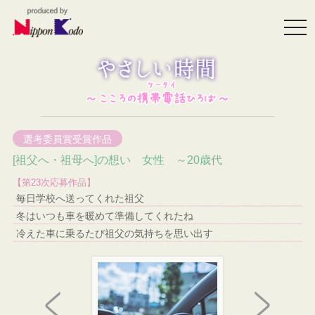
togg
navi
選考委員賞受賞作品
[祖父へ・祖母へ]の想い 女性 ～20歳代
【第23次応募作品】
毎日学校へ送ってくれた祖父
冬はいつも車を暖めて準備してくれたね
冷えた車に乗るたび祖父の気持ちを思い出す