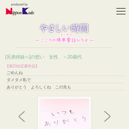
togg
navi
[兄弟姉妹へ]の想い 女性 ～20歳代
【第23次応募作品】
ごめんね
ダメダメ私で
ありがとう よろしくね この先も