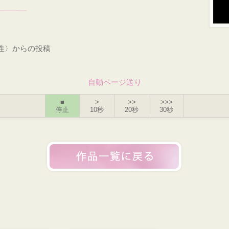
男性〉からの投稿
自動ページ送り
■
>
>>
>>>
停止
10秒
20秒
30秒