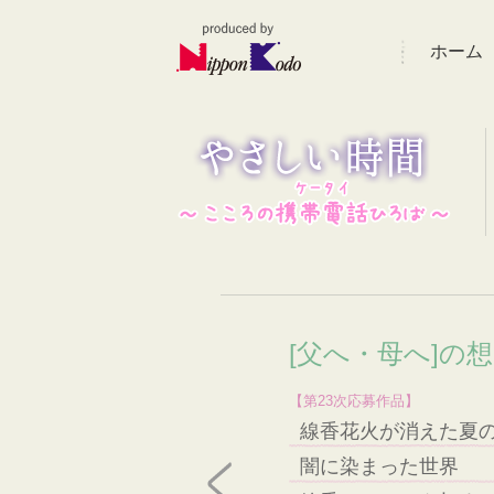
ホーム
[父へ・母へ]の
【第23次応募作品】
線香花火が消えた夏
闇に染まった世界