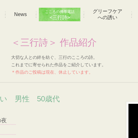
グリーフケア
こころの携帯電話
News
<三行詩>
への誘い
＜三行詩＞ 作品紹介
大切な人との絆を紡ぐ、三行のこころの詩。
これまでに寄せられた作品をご紹介しています。
＊作品のご投稿は現在、休止しています。
想い 男性 50歳代
の夜