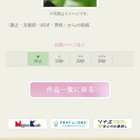
※写真はイメージです。
〈康之・京都府・65才・男性〉からの投稿
自動ページ送り
■
>
>>
>>>
停止
10秒
20秒
30秒