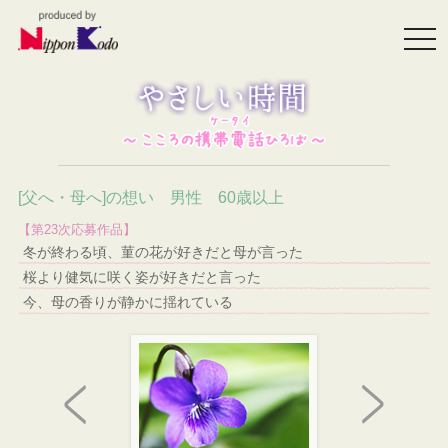
togg
navi
[父へ・母へ]の想い 男性 60歳以上
【第23次応募作品】
冬が終わる頃、菫の花が好きだと母が言った
桜より健気に咲く姿が好きだと言った
今、母の香りが静かに揺れている