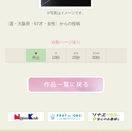
※写真はイメージです。
〈遥・大阪府・57才・女性〉からの投稿
自動ページ送り
■
>
>>
>>>
停止
10秒
20秒
30秒