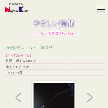
togg
navi
[過去]の想い 女性 50歳代
【第23次応募作品】
香煙 燻る先辿れば
逢えるだろうか
いつかの君に