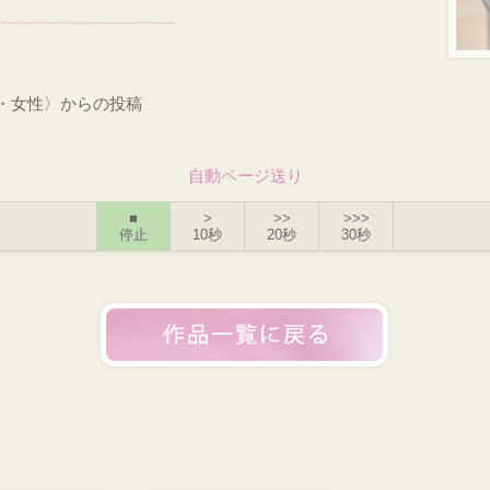
才・女性〉からの投稿
自動ページ送り
■
>
>>
>>>
停止
10秒
20秒
30秒