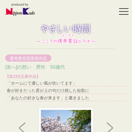
togg
navi
選考委員賞受賞作品
[友へ]の想い 男性 50歳代
【第23次応募作品】
「ホームにて優しい風が吹いてます」
春が好きだった君が上の句だけ残した短歌に
「あなたの好きな春が来ます」と書きました