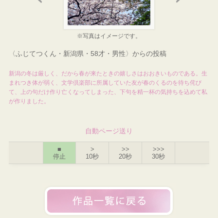
※写真はイメージです。
〈ふじてつくん・新潟県・58才・男性〉からの投稿
新潟の冬は厳しく、だから春が来たときの嬉しさはおおきいものである。生
まれつき体が弱く、文学倶楽部に所属していた友が春のくるのを待ち侘び
て、上の句だけ作り亡くなってしまった、下句を精一杯の気持ちを込めて私
が作りました。
自動ページ送り
■
>
>>
>>>
停止
10秒
20秒
30秒