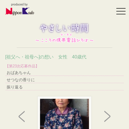
togg
navi
[祖父へ・祖母へ]の想い 女性 40歳代
【第23次応募作品】
おばあちゃん
せつなの香りに
振り返る