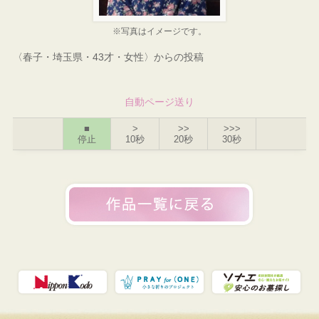
※写真はイメージです。
〈春子・埼玉県・43才・女性〉からの投稿
自動ページ送り
■
>
>>
>>>
停止
10秒
20秒
30秒