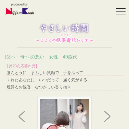
togg
navi
[父へ・母へ]の想い 女性 40歳代
【第23次応募作品】
ほんとうに まぶしい笑顔で 手をふって
くれたあなたに いつだって 届く気がする
煙昇るお線香 なつかしい香り抱き