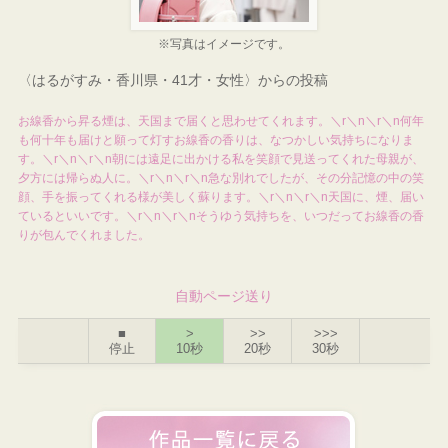
※写真はイメージです。
〈はるがすみ・香川県・41才・女性〉からの投稿
お線香から昇る煙は、天国まで届くと思わせてくれます。＼r＼n＼r＼n何年
も何十年も届けと願って灯すお線香の香りは、なつかしい気持ちになりま
す。＼r＼n＼r＼n朝には遠足に出かける私を笑顔で見送ってくれた母親が、
夕方には帰らぬ人に。＼r＼n＼r＼n急な別れでしたが、その分記憶の中の笑
顔、手を振ってくれる様が美しく蘇ります。＼r＼n＼r＼n天国に、煙、届い
ているといいです。＼r＼n＼r＼nそうゆう気持ちを、いつだってお線香の香
りが包んでくれました。
自動ページ送り
■
>
>>
>>>
停止
10秒
20秒
30秒