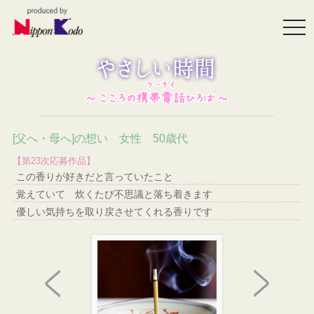
togg
navi
[父へ・母へ]の想い 女性 50歳代
【第23次応募作品】
この香りが好きだと言っていたこと
覚えていて 炊くたび不思議と落ち着きます
優しい気持ちを取り戻させてくれる香りです