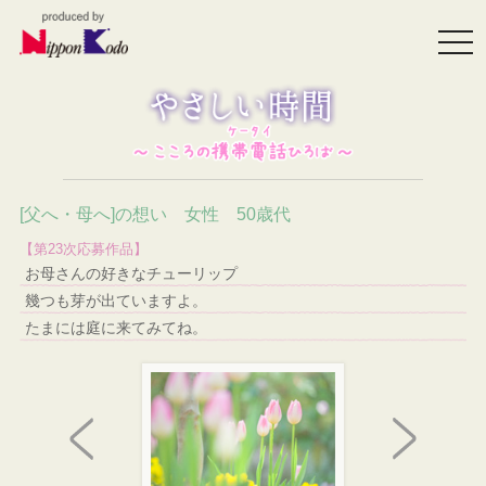
togg
navi
[父へ・母へ]の想い 女性 50歳代
【第23次応募作品】
お母さんの好きなチューリップ
幾つも芽が出ていますよ。
たまには庭に来てみてね。