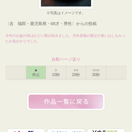
※写真はイメージです。
〈吉 哉郎・鹿児島県・68才・男性〉からの投稿
今年のお盆の頃はひどい雨が続きました。方向音痴の親父が迷いはしなかっ
たか気がかりでした。
自動ページ送り
■
>
>>
>>>
停止
10秒
20秒
30秒