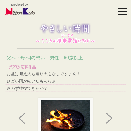
togg
navi
[父へ・母へ]の想い 男性 60歳以上
【第23次応募作品】
お盆は迎え火も送り火もなしですまん！
ひどい雨が続いたもんなぁ…
迷わず往復できたか？