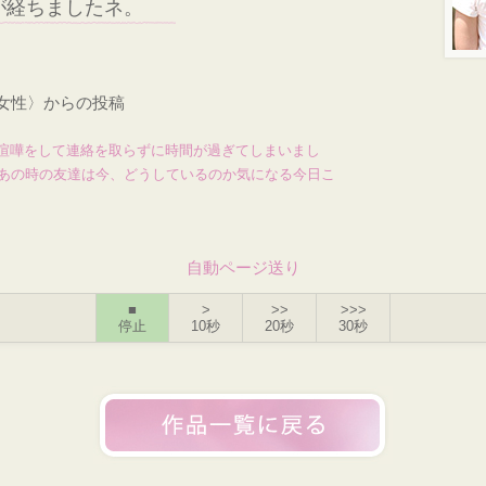
が経ちましたネ。
・女性〉からの投稿
喧嘩をして連絡を取らずに時間が過ぎてしまいまし
、あの時の友達は今、どうしているのか気になる今日こ
自動ページ送り
■
>
>>
>>>
停止
10秒
20秒
30秒