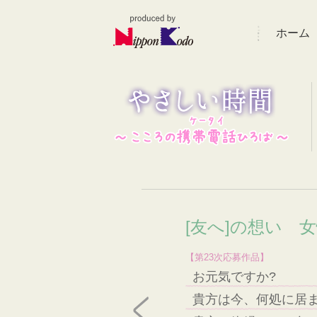
ホーム
[友へ]の想い 女
【第23次応募作品】
お元気ですか?
貴方は今、何処に居ま